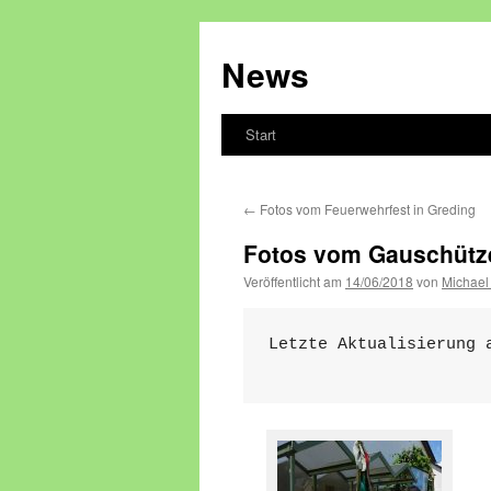
Zum
Inhalt
News
springen
Start
←
Fotos vom Feuerwehrfest in Greding
Fotos vom Gauschütze
Veröffentlicht am
14/06/2018
von
Michael
Letzte Aktualisierung a