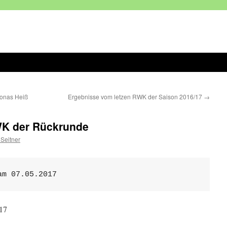
Jonas Heiß
Ergebnisse vom letzen RWK der Saison 2016/17
→
WK der Rückrunde
 Seitner
am 07.05.2017
17