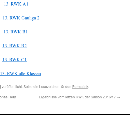
 1
13. RWK A1
2
13. RWK Gauliga 2
 1
13. RWK B1
2
13. RWK B2
1
13. RWK C1
13. RWK alle Klassen
d
veröffentlicht. Setze ein Lesezeichen für den
Permalink
.
Jonas Heiß
Ergebnisse vom letzen RWK der Saison 2016/17
→