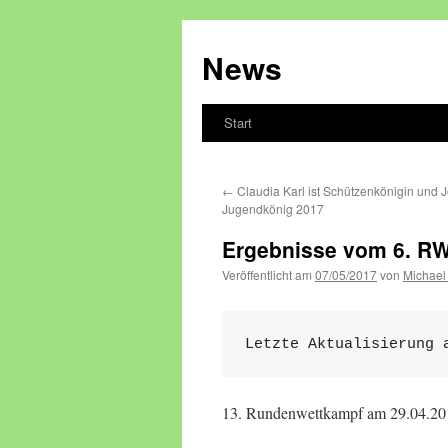
Zum
Inhalt
News
springen
Start
←
Claudia Karl ist Schützenkönigin und 
Jugendkönig 2017
Ergebnisse vom 6. R
Veröffentlicht am
07/05/2017
von
Michael
Letzte Aktualisierung 
13. Rundenwettkampf am 29.04.20