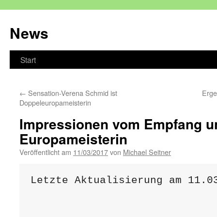
Zum
Inhalt
News
springen
Start
←
Sensation-Verena Schmid ist
Erge
Doppeleuropameisterin
Impressionen vom Empfang u
Europameisterin
Veröffentlicht am
11/03/2017
von
Michael Seitner
Letzte Aktualisierung am 11.03