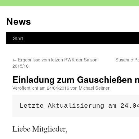
Zum
Inhalt
News
springen
Start
←
Ergebnisse vom letzen RWK der Saison
Susanne Pe
2015/16
Einladung zum Gauschießen n
Veröffentlicht am
24/04/2016
von
Michael Seitner
Letzte Aktualisierung am 24.0
Liebe Mitglieder,