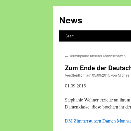
Zum
Inhalt
News
springen
Start
←
Terminpläne unserer Mannschaften
Zum Ende der Deutsc
Veröffentlicht am
05/09/2015
von
Michael
01.09.2015
Stephanie Wehner erzielte an ihrem
Damenklasse, diese brachten ihr den
DM Zimmerstutzen Damen Mannsc