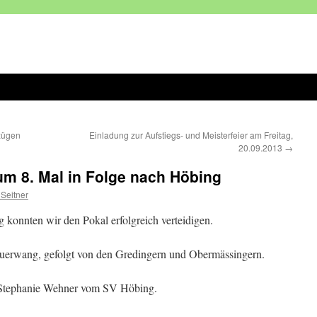
zügen
Einladung zur Aufstiegs- und Meisterfeier am Freitag,
20.09.2013
→
um 8. Mal in Folge nach Höbing
 Seitner
 konnten wir den Pokal erfolgreich verteidigen.
uerwang, gefolgt von den Gredingern und Obermässingern.
 Stephanie Wehner vom SV Höbing.