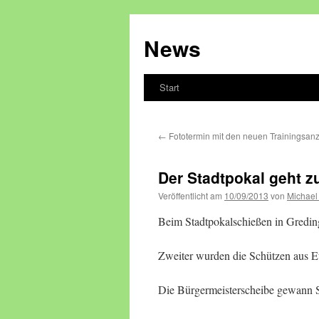
Zum
Inhalt
News
springen
Start
←
Fototermin mit den neuen Trainingsan
Der Stadtpokal geht z
Veröffentlicht am
10/09/2013
von
Michael
Beim Stadtpokalschießen in Greding
Zweiter wurden die Schützen aus E
Die Bürgermeisterscheibe gewann